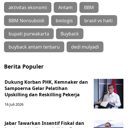
aktivitas ekonomi
Antam
BBM
BBM Nonsubsidi
biologis
brasil vs haiti
bupati purwakarta
Buyback
buyback antam terbaru
dedi mulyadi
Berita Populer
Dukung Korban PHK, Kemnaker dan
Sampoerna Gelar Pelatihan
Upskilling dan Reskilling Pekerja
16 Juli 2026
Jabar Tawarkan Insentif Fiskal dan