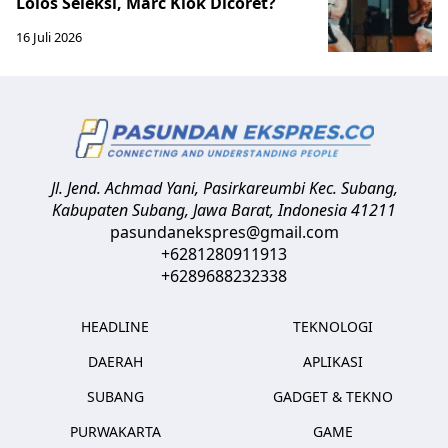
Lolos Seleksi, Marc Klok Dicoret?
16 Juli 2026
Jl. Jend. Achmad Yani, Pasirkareumbi
Kec. Subang,
Kabupaten Subang, Jawa Barat
,
Indonesia
41211
pasundanekspres@gmail.com
+6281280911913
+6289688232338
HEADLINE
TEKNOLOGI
DAERAH
APLIKASI
SUBANG
GADGET & TEKNO
PURWAKARTA
GAME