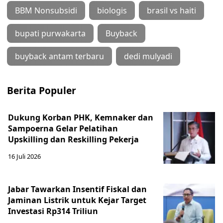
BBM Nonsubsidi
biologis
brasil vs haiti
bupati purwakarta
Buyback
buyback antam terbaru
dedi mulyadi
Berita Populer
Dukung Korban PHK, Kemnaker dan
Sampoerna Gelar Pelatihan
Upskilling dan Reskilling Pekerja
16 Juli 2026
Jabar Tawarkan Insentif Fiskal dan
Jaminan Listrik untuk Kejar Target
Investasi Rp314 Triliun