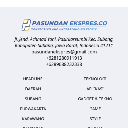
Jl. Jend. Achmad Yani, Pasirkareumbi
Kec. Subang,
Kabupaten Subang, Jawa Barat
,
Indonesia
41211
pasundanekspres@gmail.com
+6281280911913
+6289688232338
HEADLINE
TEKNOLOGI
DAERAH
APLIKASI
SUBANG
GADGET & TEKNO
PURWAKARTA
GAME
KARAWANG
STYLE