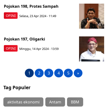
Pojokan 198, Protes Sampah
OPINI
Selasa, 23 Apr 2024 - 11:49
Pojokan 197, Oligarki
OPINI
Minggu, 14 Apr 2024 - 13:59
1
2
3
4
5
»
Tag Populer
aktivitas ekonomi
Antam
BBM