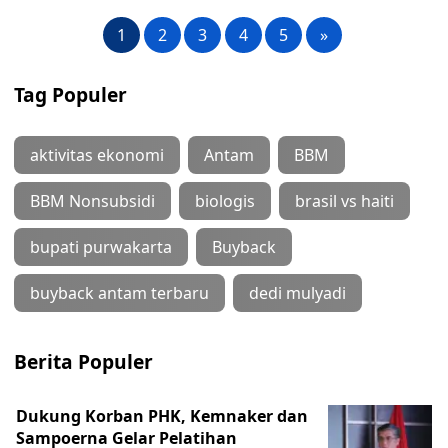
1
2
3
4
5
»
Tag Populer
aktivitas ekonomi
Antam
BBM
BBM Nonsubsidi
biologis
brasil vs haiti
bupati purwakarta
Buyback
buyback antam terbaru
dedi mulyadi
Berita Populer
Dukung Korban PHK, Kemnaker dan
Sampoerna Gelar Pelatihan