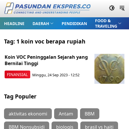
FOOD &
HEADLINE
DAERAH
PENDIDIKAN
TRAVELING
Tag:
1 koin voc berapa rupiah
Koin VOC Peninggalan Sejarah yang
Bernilai Tinggi
FINANSIAL
Minggu, 24 Sep 2023 - 12:52
Tag Populer
aktivitas ekonomi
Antam
BBM
BBM Nonsubsidi
biologis
brasil vs haiti