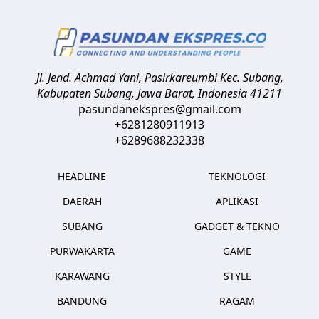
Jl. Jend. Achmad Yani, Pasirkareumbi
Kec. Subang,
Kabupaten Subang, Jawa Barat
,
Indonesia
41211
pasundanekspres@gmail.com
+6281280911913
+6289688232338
HEADLINE
TEKNOLOGI
DAERAH
APLIKASI
SUBANG
GADGET & TEKNO
PURWAKARTA
GAME
KARAWANG
STYLE
BANDUNG
RAGAM