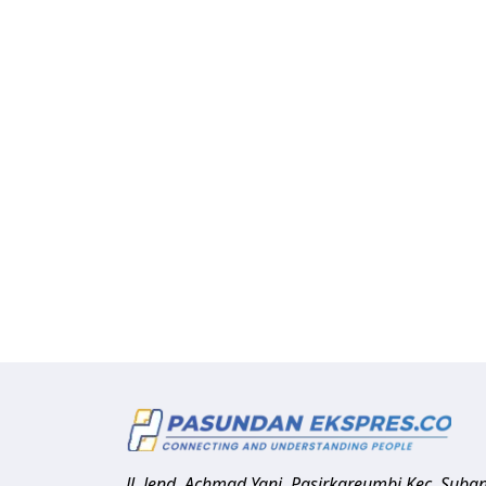
Jl. Jend. Achmad Yani, Pasirkareumbi
Kec. Suba