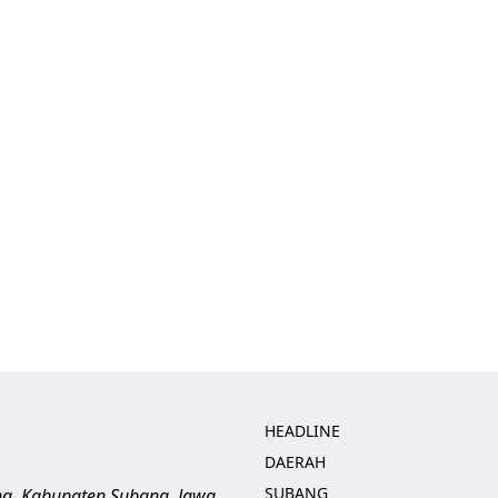
HEADLINE
DAERAH
SUBANG
ng, Kabupaten Subang, Jawa