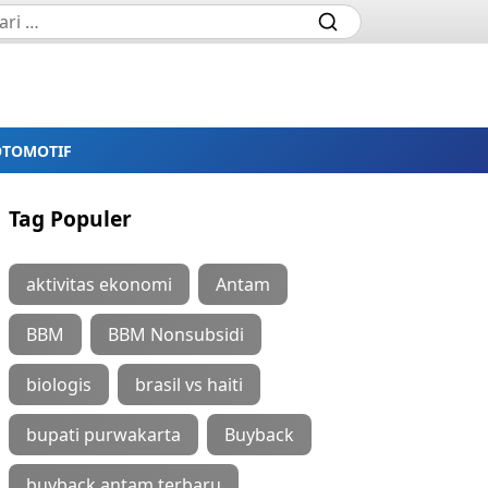
OTOMOTIF
Tag Populer
aktivitas ekonomi
Antam
BBM
BBM Nonsubsidi
biologis
brasil vs haiti
bupati purwakarta
Buyback
buyback antam terbaru