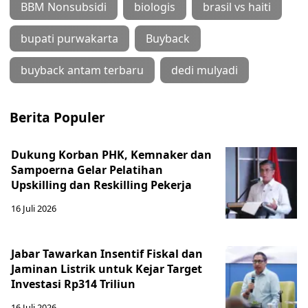
BBM Nonsubsidi
biologis
brasil vs haiti
bupati purwakarta
Buyback
buyback antam terbaru
dedi mulyadi
Berita Populer
Dukung Korban PHK, Kemnaker dan
Sampoerna Gelar Pelatihan
Upskilling dan Reskilling Pekerja
16 Juli 2026
Jabar Tawarkan Insentif Fiskal dan
Jaminan Listrik untuk Kejar Target
Investasi Rp314 Triliun
16 Juli 2026