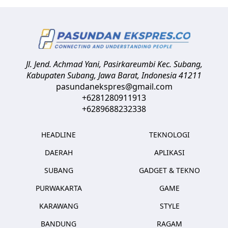
Jl. Jend. Achmad Yani, Pasirkareumbi
Kec. Subang,
Kabupaten Subang, Jawa Barat
,
Indonesia
41211
pasundanekspres@gmail.com
+6281280911913
+6289688232338
HEADLINE
TEKNOLOGI
DAERAH
APLIKASI
SUBANG
GADGET & TEKNO
PURWAKARTA
GAME
KARAWANG
STYLE
BANDUNG
RAGAM