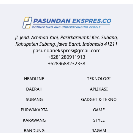
Jl. Jend. Achmad Yani, Pasirkareumbi
Kec. Subang,
Kabupaten Subang, Jawa Barat
,
Indonesia
41211
pasundanekspres@gmail.com
+6281280911913
+6289688232338
HEADLINE
TEKNOLOGI
DAERAH
APLIKASI
SUBANG
GADGET & TEKNO
PURWAKARTA
GAME
KARAWANG
STYLE
BANDUNG
RAGAM