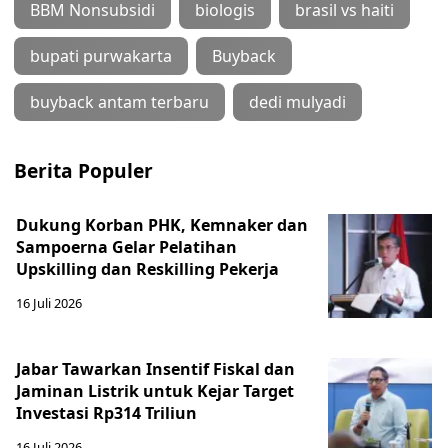
BBM Nonsubsidi
biologis
brasil vs haiti
bupati purwakarta
Buyback
buyback antam terbaru
dedi mulyadi
Berita Populer
Dukung Korban PHK, Kemnaker dan
Sampoerna Gelar Pelatihan
Upskilling dan Reskilling Pekerja
16 Juli 2026
Jabar Tawarkan Insentif Fiskal dan
Jaminan Listrik untuk Kejar Target
Investasi Rp314 Triliun
16 Juli 2026