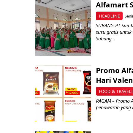
Alfamart S
HEADLINE
Senin
SUBANG-PT Sumber
susu gratis untuk
Sabang...
Promo Alf
Hari Valen
FOOD & TRAVEL
RAGAM – Promo Al
penawaran yang me