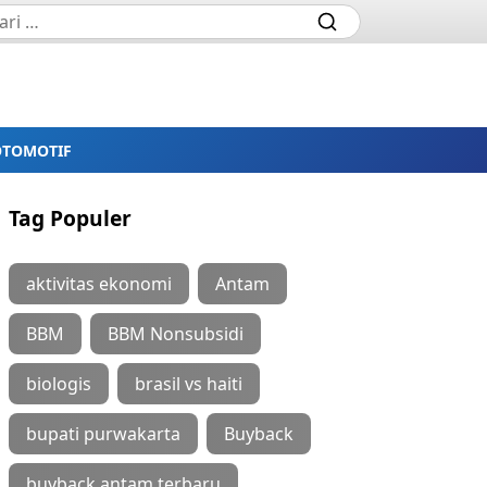
OTOMOTIF
Tag Populer
aktivitas ekonomi
Antam
BBM
BBM Nonsubsidi
biologis
brasil vs haiti
bupati purwakarta
Buyback
buyback antam terbaru