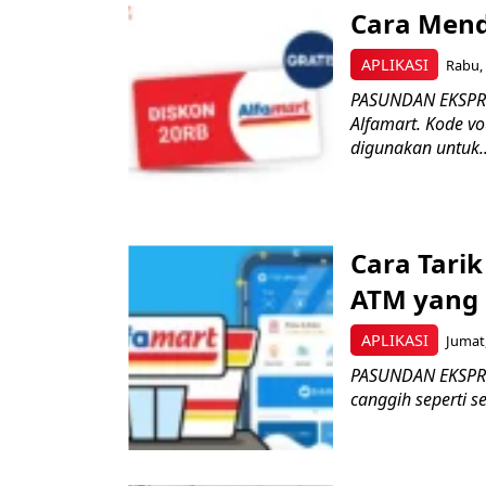
Cara Mend
APLIKASI
Rabu, 
PASUNDAN EKSPRE
Alfamart. Kode v
digunakan untuk..
Cara Tari
ATM yang
APLIKASI
Jumat,
PASUNDAN EKSPRES
canggih seperti 