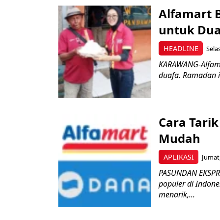
Alfamart 
untuk Dua
HEADLINE
Sela
KARAWANG-Alfamar
duafa. Ramadan in
Cara Tari
Mudah
APLIKASI
Jumat,
PASUNDAN EKSPRE
populer di Indon
menarik,...