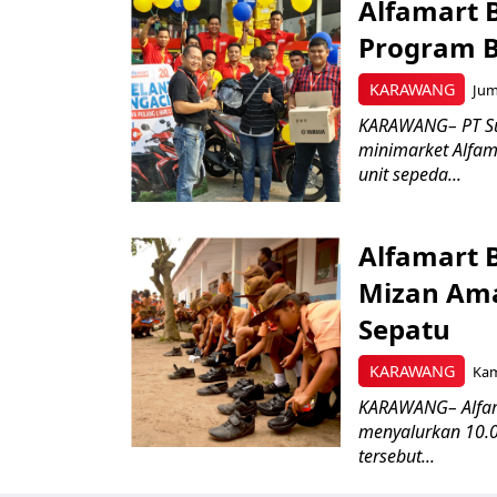
Alfamart 
Program B
KARAWANG
Jum
KARAWANG– PT Sumb
minimarket Alfam
unit sepeda...
Alfamart 
Mizan Ama
Sepatu
KARAWANG
Kam
KARAWANG– Alfam
menyalurkan 10.0
tersebut...