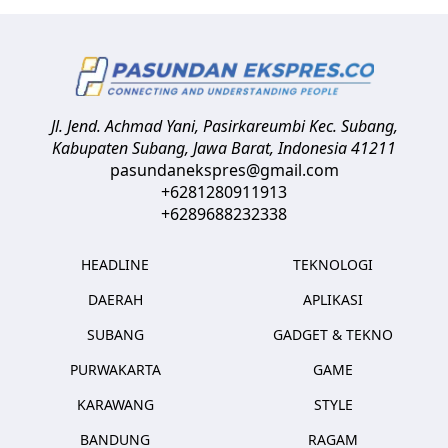
Jl. Jend. Achmad Yani, Pasirkareumbi
Kec. Subang,
Kabupaten Subang, Jawa Barat
,
Indonesia
41211
pasundanekspres@gmail.com
+6281280911913
+6289688232338
HEADLINE
TEKNOLOGI
DAERAH
APLIKASI
SUBANG
GADGET & TEKNO
PURWAKARTA
GAME
KARAWANG
STYLE
BANDUNG
RAGAM