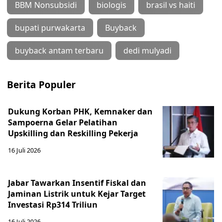
BBM Nonsubsidi
biologis
brasil vs haiti
bupati purwakarta
Buyback
buyback antam terbaru
dedi mulyadi
Berita Populer
Dukung Korban PHK, Kemnaker dan
Sampoerna Gelar Pelatihan
Upskilling dan Reskilling Pekerja
16 Juli 2026
Jabar Tawarkan Insentif Fiskal dan
Jaminan Listrik untuk Kejar Target
Investasi Rp314 Triliun
16 Juli 2026