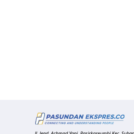
Jl. Jend. Achmad Yani, Pasirkareumbi
Kec. Suba