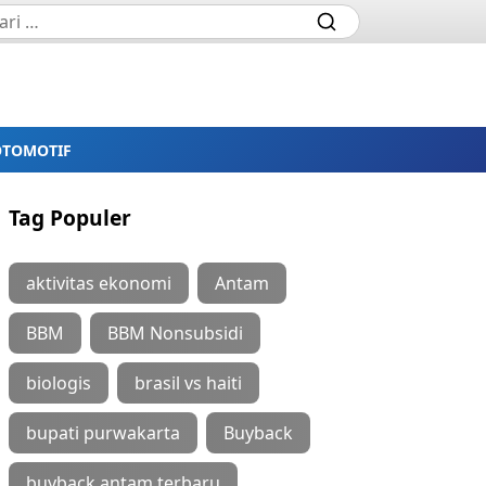
OTOMOTIF
Tag Populer
aktivitas ekonomi
Antam
BBM
BBM Nonsubsidi
biologis
brasil vs haiti
bupati purwakarta
Buyback
buyback antam terbaru