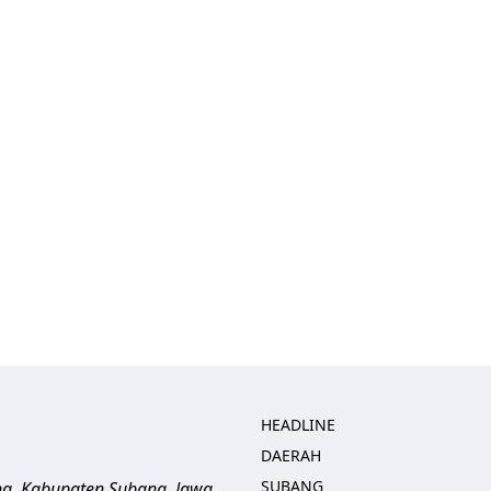
HEADLINE
DAERAH
SUBANG
ng, Kabupaten Subang, Jawa