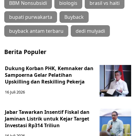
BBM Nonsubsidi
biologis
brasil vs haiti
bupati purwakarta
Buyback
buyback antam terbaru
dedi mulyadi
Berita Populer
Dukung Korban PHK, Kemnaker dan
Sampoerna Gelar Pelatihan
Upskilling dan Reskilling Pekerja
16 Juli 2026
Jabar Tawarkan Insentif Fiskal dan
Jaminan Listrik untuk Kejar Target
Investasi Rp314 Triliun
16 Juli 2026