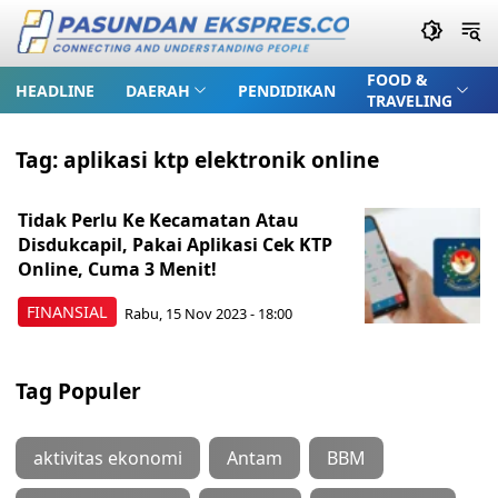
FOOD &
HEADLINE
DAERAH
PENDIDIKAN
TRAVELING
Tag:
aplikasi ktp elektronik online
Tidak Perlu Ke Kecamatan Atau
Disdukcapil, Pakai Aplikasi Cek KTP
Online, Cuma 3 Menit!
FINANSIAL
Rabu, 15 Nov 2023 - 18:00
Tag Populer
aktivitas ekonomi
Antam
BBM