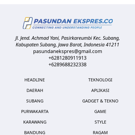
Jl. Jend. Achmad Yani, Pasirkareumbi
Kec. Subang,
Kabupaten Subang, Jawa Barat
,
Indonesia
41211
pasundanekspres@gmail.com
+6281280911913
+6289688232338
HEADLINE
TEKNOLOGI
DAERAH
APLIKASI
SUBANG
GADGET & TEKNO
PURWAKARTA
GAME
KARAWANG
STYLE
BANDUNG
RAGAM