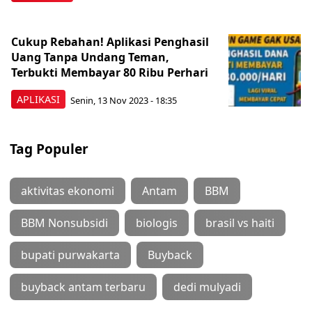
Cukup Rebahan! Aplikasi Penghasil
Uang Tanpa Undang Teman,
Terbukti Membayar 80 Ribu Perhari
APLIKASI
Senin, 13 Nov 2023 - 18:35
Tag Populer
aktivitas ekonomi
Antam
BBM
BBM Nonsubsidi
biologis
brasil vs haiti
bupati purwakarta
Buyback
buyback antam terbaru
dedi mulyadi