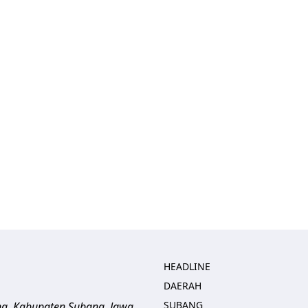
HEADLINE
DAERAH
SUBANG
ng, Kabupaten Subang, Jawa