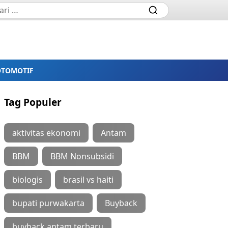
OTOMOTIF
Tag Populer
aktivitas ekonomi
Antam
BBM
BBM Nonsubsidi
biologis
brasil vs haiti
bupati purwakarta
Buyback
buyback antam terbaru