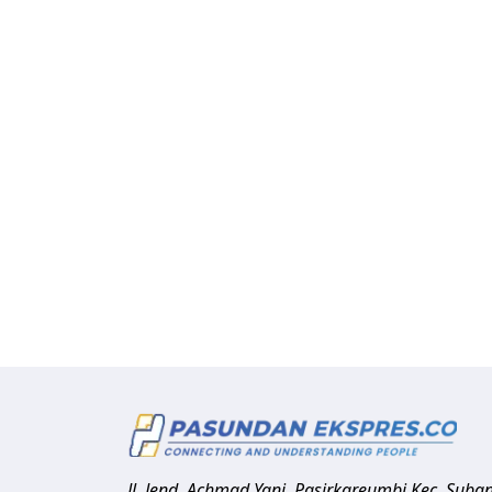
Jl. Jend. Achmad Yani, Pasirkareumbi
Kec. Suba