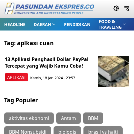
FOOD &
HEADLINE
DAERAH
PENDIDIKAN
TRAVELING
Tag:
aplkasi cuan
13 Aplikasi Penghasil Dollar PayPal
Tercepat yang Wajib Kamu Coba!
APLIKASI
Kamis, 18 Jan 2024 - 23:57
Tag Populer
aktivitas ekonomi
Antam
BBM
BBM Nonsubsidi
biologis
brasil vs haiti