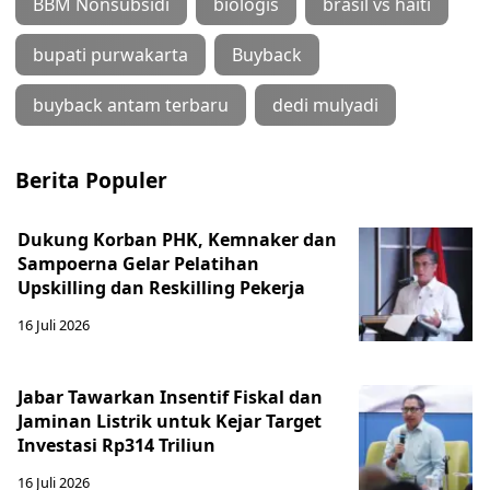
BBM Nonsubsidi
biologis
brasil vs haiti
bupati purwakarta
Buyback
buyback antam terbaru
dedi mulyadi
Berita Populer
Dukung Korban PHK, Kemnaker dan
Sampoerna Gelar Pelatihan
Upskilling dan Reskilling Pekerja
16 Juli 2026
Jabar Tawarkan Insentif Fiskal dan
Jaminan Listrik untuk Kejar Target
Investasi Rp314 Triliun
16 Juli 2026