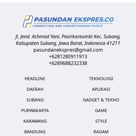
Jl. Jend. Achmad Yani, Pasirkareumbi
Kec. Subang,
Kabupaten Subang, Jawa Barat
,
Indonesia
41211
pasundanekspres@gmail.com
+6281280911913
+6289688232338
HEADLINE
TEKNOLOGI
DAERAH
APLIKASI
SUBANG
GADGET & TEKNO
PURWAKARTA
GAME
KARAWANG
STYLE
BANDUNG
RAGAM