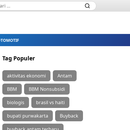
OTOMOTIF
Tag Populer
aktivitas ekonomi
Antam
BBM
BBM Nonsubsidi
biologis
brasil vs haiti
bupati purwakarta
Buyback
buyback antam terbaru