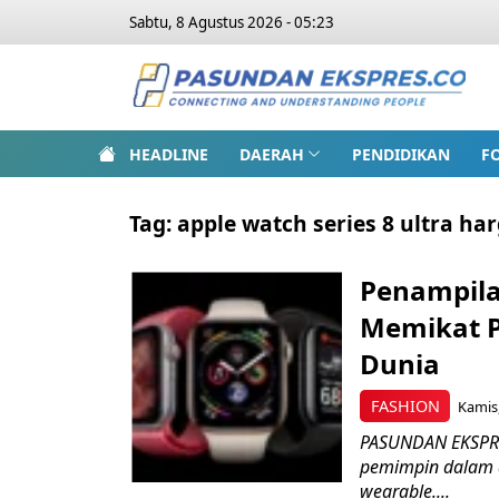
Sabtu, 8 Agustus 2026 - 05:23
HEADLINE
DAERAH
PENDIDIKAN
F
Tag:
apple watch series 8 ultra ha
Penampila
Memikat P
Dunia
FASHION
Kamis,
PASUNDAN EKSPRES
pemimpin dalam d
wearable....