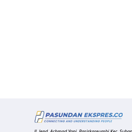
Jl. Jend. Achmad Yani, Pasirkareumbi
Kec. Suba