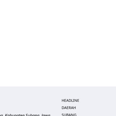
HEADLINE
DAERAH
SUBANG
ng, Kabupaten Subang, Jawa