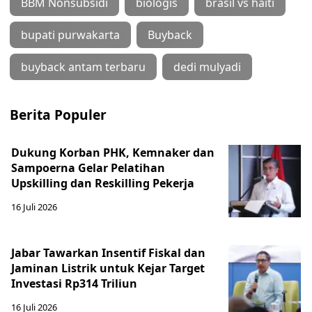
BBM Nonsubsidi
biologis
brasil vs haiti
bupati purwakarta
Buyback
buyback antam terbaru
dedi mulyadi
Berita Populer
Dukung Korban PHK, Kemnaker dan
Sampoerna Gelar Pelatihan
Upskilling dan Reskilling Pekerja
16 Juli 2026
Jabar Tawarkan Insentif Fiskal dan
Jaminan Listrik untuk Kejar Target
Investasi Rp314 Triliun
16 Juli 2026