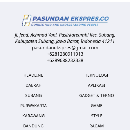
Jl. Jend. Achmad Yani, Pasirkareumbi
Kec. Subang,
Kabupaten Subang, Jawa Barat
,
Indonesia
41211
pasundanekspres@gmail.com
+6281280911913
+6289688232338
HEADLINE
TEKNOLOGI
DAERAH
APLIKASI
SUBANG
GADGET & TEKNO
PURWAKARTA
GAME
KARAWANG
STYLE
BANDUNG
RAGAM