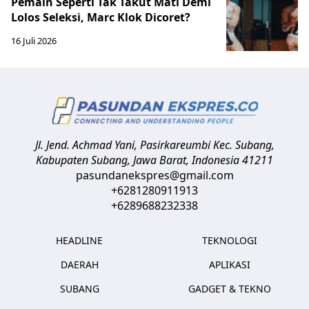
Pemain Seperti Tak Takut Mati Demi
Lolos Seleksi, Marc Klok Dicoret?
16 Juli 2026
Jl. Jend. Achmad Yani, Pasirkareumbi
Kec. Subang,
Kabupaten Subang, Jawa Barat
,
Indonesia
41211
pasundanekspres@gmail.com
+6281280911913
+6289688232338
HEADLINE
TEKNOLOGI
DAERAH
APLIKASI
SUBANG
GADGET & TEKNO