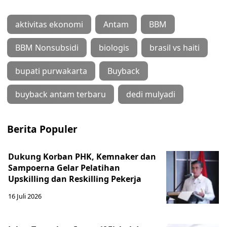
aktivitas ekonomi
Antam
BBM
BBM Nonsubsidi
biologis
brasil vs haiti
bupati purwakarta
Buyback
buyback antam terbaru
dedi mulyadi
Berita Populer
Dukung Korban PHK, Kemnaker dan
Sampoerna Gelar Pelatihan
Upskilling dan Reskilling Pekerja
16 Juli 2026