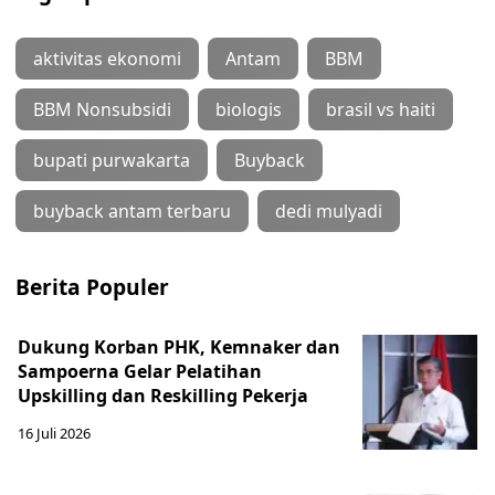
aktivitas ekonomi
Antam
BBM
BBM Nonsubsidi
biologis
brasil vs haiti
bupati purwakarta
Buyback
buyback antam terbaru
dedi mulyadi
Berita Populer
Dukung Korban PHK, Kemnaker dan
Sampoerna Gelar Pelatihan
Upskilling dan Reskilling Pekerja
16 Juli 2026