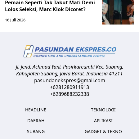
Pemain Seperti Tak Takut Mati Demi
Lolos Seleksi, Marc Klok Dicoret?
16 Juli 2026
Jl. Jend. Achmad Yani, Pasirkareumbi
Kec. Subang,
Kabupaten Subang, Jawa Barat
,
Indonesia
41211
pasundanekspres@gmail.com
+6281280911913
+6289688232338
HEADLINE
TEKNOLOGI
DAERAH
APLIKASI
SUBANG
GADGET & TEKNO