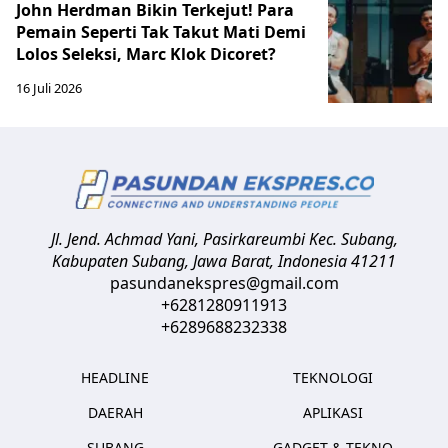
John Herdman Bikin Terkejut! Para
Pemain Seperti Tak Takut Mati Demi
Lolos Seleksi, Marc Klok Dicoret?
16 Juli 2026
Jl. Jend. Achmad Yani, Pasirkareumbi
Kec. Subang,
Kabupaten Subang, Jawa Barat
,
Indonesia
41211
pasundanekspres@gmail.com
+6281280911913
+6289688232338
HEADLINE
TEKNOLOGI
DAERAH
APLIKASI
SUBANG
GADGET & TEKNO