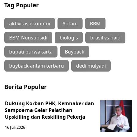
Tag Populer
aktivitas ekonomi
Antam
BBM
BBM Nonsubsidi
biologis
brasil vs haiti
bupati purwakarta
Buyback
buyback antam terbaru
dedi mulyadi
Berita Populer
Dukung Korban PHK, Kemnaker dan
Sampoerna Gelar Pelatihan
Upskilling dan Reskilling Pekerja
16 Juli 2026