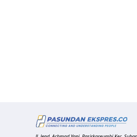
Jl. Jend. Achmad Yani, Pasirkareumbi
Kec. Suba