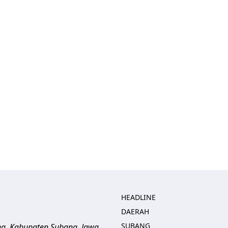
HEADLINE
DAERAH
SUBANG
ng, Kabupaten Subang, Jawa