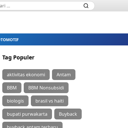
OTOMOTIF
Tag Populer
aktivitas ekonomi
Antam
BBM
BBM Nonsubsidi
biologis
brasil vs haiti
bupati purwakarta
Buyback
buyback antam terbaru