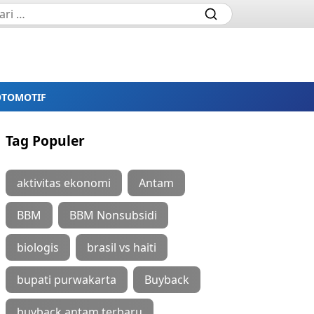
OTOMOTIF
Tag Populer
aktivitas ekonomi
Antam
BBM
BBM Nonsubsidi
biologis
brasil vs haiti
bupati purwakarta
Buyback
buyback antam terbaru