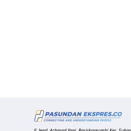
Jl. Jend. Achmad Yani, Pasirkareumbi
Kec. Suba