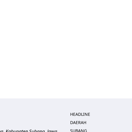
HEADLINE
DAERAH
SUBANG
ng, Kabupaten Subang, Jawa