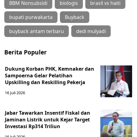
BBM Nonsubsidi
biologis
brasil vs haiti
bupati purwakarta
Buyback
buyback antam terbaru
dedi mulyadi
Berita Populer
Dukung Korban PHK, Kemnaker dan
Sampoerna Gelar Pelatihan
Upskilling dan Reskilling Pekerja
16 Juli 2026
Jabar Tawarkan Insentif Fiskal dan
Jaminan Listrik untuk Kejar Target
Investasi Rp314 Triliun
16 Juli 2026