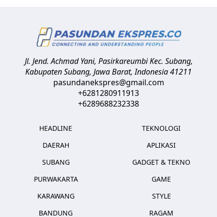
Jl. Jend. Achmad Yani, Pasirkareumbi
Kec. Subang,
Kabupaten Subang, Jawa Barat
,
Indonesia
41211
pasundanekspres@gmail.com
+6281280911913
+6289688232338
HEADLINE
TEKNOLOGI
DAERAH
APLIKASI
SUBANG
GADGET & TEKNO
PURWAKARTA
GAME
KARAWANG
STYLE
BANDUNG
RAGAM