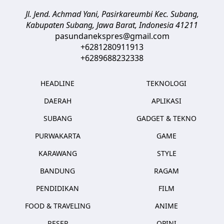
Jl. Jend. Achmad Yani, Pasirkareumbi
Kec. Subang,
Kabupaten Subang, Jawa Barat
,
Indonesia
41211
pasundanekspres@gmail.com
+6281280911913
+6289688232338
HEADLINE
TEKNOLOGI
DAERAH
APLIKASI
SUBANG
GADGET & TEKNO
PURWAKARTA
GAME
KARAWANG
STYLE
BANDUNG
RAGAM
PENDIDIKAN
FILM
FOOD & TRAVELING
ANIME
RESEP
OPINI