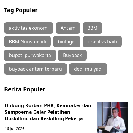
Tag Populer
aktivitas ekonomi
Antam
BBM
BBM Nonsubsidi
biologis
brasil vs haiti
bupati purwakarta
Buyback
buyback antam terbaru
dedi mulyadi
Berita Populer
Dukung Korban PHK, Kemnaker dan
Sampoerna Gelar Pelatihan
Upskilling dan Reskilling Pekerja
16 Juli 2026