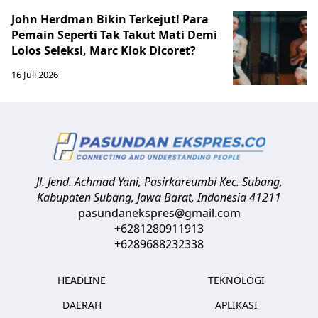
John Herdman Bikin Terkejut! Para
Pemain Seperti Tak Takut Mati Demi
Lolos Seleksi, Marc Klok Dicoret?
16 Juli 2026
Jl. Jend. Achmad Yani, Pasirkareumbi
Kec. Subang,
Kabupaten Subang, Jawa Barat
,
Indonesia
41211
pasundanekspres@gmail.com
+6281280911913
+6289688232338
HEADLINE
TEKNOLOGI
DAERAH
APLIKASI