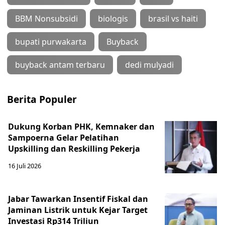
BBM Nonsubsidi
biologis
brasil vs haiti
bupati purwakarta
Buyback
buyback antam terbaru
dedi mulyadi
Berita Populer
Dukung Korban PHK, Kemnaker dan
Sampoerna Gelar Pelatihan
Upskilling dan Reskilling Pekerja
16 Juli 2026
Jabar Tawarkan Insentif Fiskal dan
Jaminan Listrik untuk Kejar Target
Investasi Rp314 Triliun