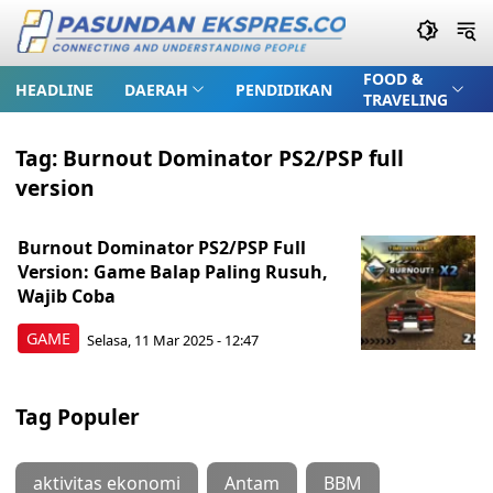
FOOD &
HEADLINE
DAERAH
PENDIDIKAN
TRAVELING
Tag:
Burnout Dominator PS2/PSP full
version
Burnout Dominator PS2/PSP Full
Version: Game Balap Paling Rusuh,
Wajib Coba
GAME
Selasa, 11 Mar 2025 - 12:47
Tag Populer
aktivitas ekonomi
Antam
BBM