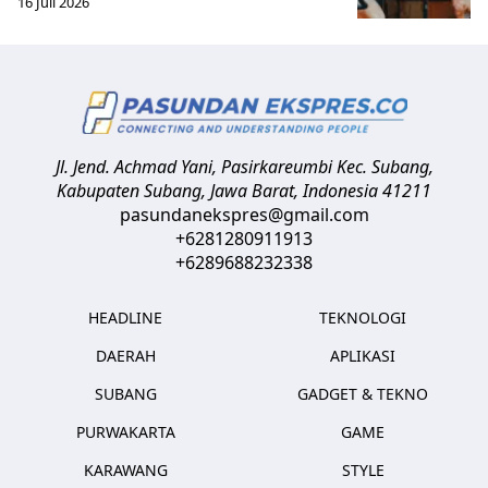
16 Juli 2026
Jl. Jend. Achmad Yani, Pasirkareumbi
Kec. Subang,
Kabupaten Subang, Jawa Barat
,
Indonesia
41211
pasundanekspres@gmail.com
+6281280911913
+6289688232338
HEADLINE
TEKNOLOGI
DAERAH
APLIKASI
SUBANG
GADGET & TEKNO
PURWAKARTA
GAME
KARAWANG
STYLE