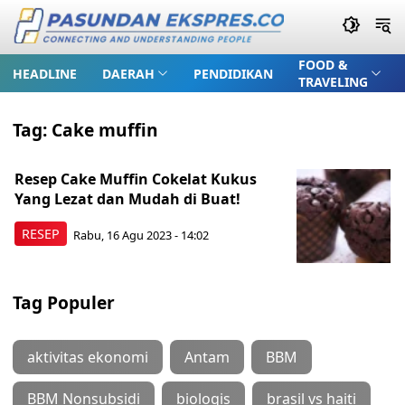
FOOD &
HEADLINE
DAERAH
PENDIDIKAN
TRAVELING
Tag:
Cake muffin
Resep Cake Muffin Cokelat Kukus
Yang Lezat dan Mudah di Buat!
RESEP
Rabu, 16 Agu 2023 - 14:02
Tag Populer
aktivitas ekonomi
Antam
BBM
BBM Nonsubsidi
biologis
brasil vs haiti