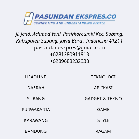
Jl. Jend. Achmad Yani, Pasirkareumbi
Kec. Subang,
Kabupaten Subang, Jawa Barat
,
Indonesia
41211
pasundanekspres@gmail.com
+6281280911913
+6289688232338
HEADLINE
TEKNOLOGI
DAERAH
APLIKASI
SUBANG
GADGET & TEKNO
PURWAKARTA
GAME
KARAWANG
STYLE
BANDUNG
RAGAM