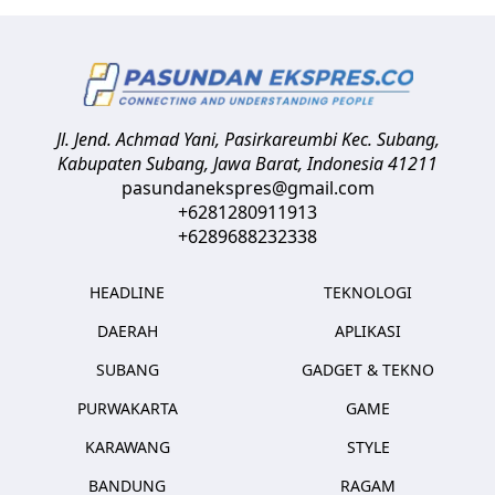
Jl. Jend. Achmad Yani, Pasirkareumbi
Kec. Subang,
Kabupaten Subang, Jawa Barat
,
Indonesia
41211
pasundanekspres@gmail.com
+6281280911913
+6289688232338
HEADLINE
TEKNOLOGI
DAERAH
APLIKASI
SUBANG
GADGET & TEKNO
PURWAKARTA
GAME
KARAWANG
STYLE
BANDUNG
RAGAM