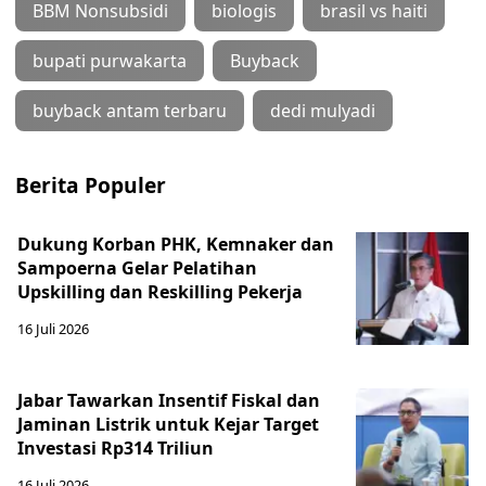
BBM Nonsubsidi
biologis
brasil vs haiti
bupati purwakarta
Buyback
buyback antam terbaru
dedi mulyadi
Berita Populer
Dukung Korban PHK, Kemnaker dan
Sampoerna Gelar Pelatihan
Upskilling dan Reskilling Pekerja
16 Juli 2026
Jabar Tawarkan Insentif Fiskal dan
Jaminan Listrik untuk Kejar Target
Investasi Rp314 Triliun
16 Juli 2026