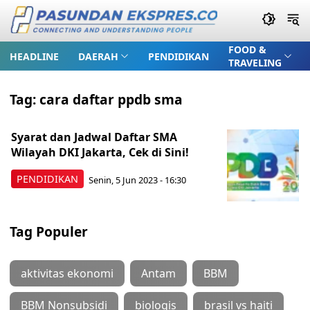
FOOD &
HEADLINE
DAERAH
PENDIDIKAN
TRAVELING
Tag:
cara daftar ppdb sma
Syarat dan Jadwal Daftar SMA
Wilayah DKI Jakarta, Cek di Sini!
PENDIDIKAN
Senin, 5 Jun 2023 - 16:30
Tag Populer
aktivitas ekonomi
Antam
BBM
BBM Nonsubsidi
biologis
brasil vs haiti