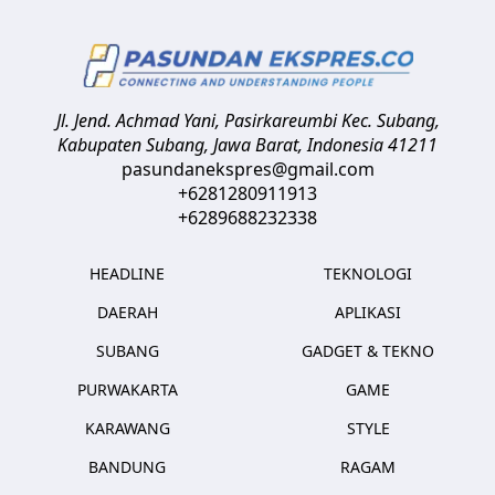
Jl. Jend. Achmad Yani, Pasirkareumbi
Kec. Subang,
Kabupaten Subang, Jawa Barat
,
Indonesia
41211
pasundanekspres@gmail.com
+6281280911913
+6289688232338
HEADLINE
TEKNOLOGI
DAERAH
APLIKASI
SUBANG
GADGET & TEKNO
PURWAKARTA
GAME
KARAWANG
STYLE
BANDUNG
RAGAM