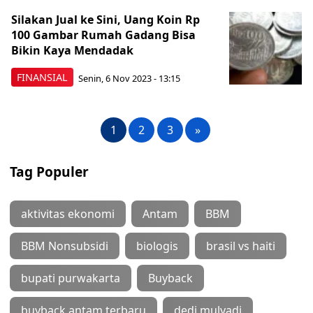
Silakan Jual ke Sini, Uang Koin Rp
100 Gambar Rumah Gadang Bisa
Bikin Kaya Mendadak
FINANSIAL
Senin, 6 Nov 2023 - 13:15
1
2
3
»
Tag Populer
aktivitas ekonomi
Antam
BBM
BBM Nonsubsidi
biologis
brasil vs haiti
bupati purwakarta
Buyback
buyback antam terbaru
dedi mulyadi