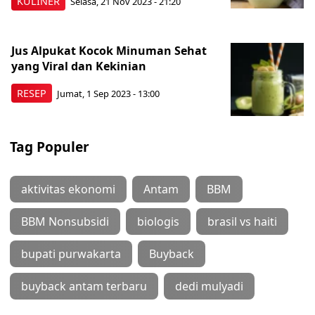
KULINER
Selasa, 21 Nov 2023 - 21:20
Jus Alpukat Kocok Minuman Sehat
yang Viral dan Kekinian
RESEP
Jumat, 1 Sep 2023 - 13:00
Tag Populer
aktivitas ekonomi
Antam
BBM
BBM Nonsubsidi
biologis
brasil vs haiti
bupati purwakarta
Buyback
buyback antam terbaru
dedi mulyadi