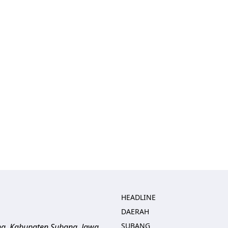
HEADLINE
DAERAH
SUBANG
ng, Kabupaten Subang, Jawa