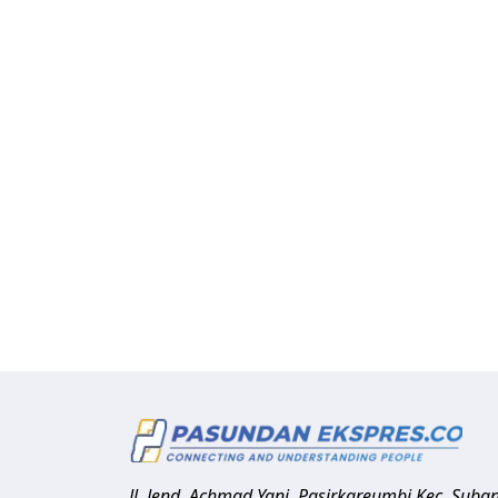
Jl. Jend. Achmad Yani, Pasirkareumbi
Kec. Suba