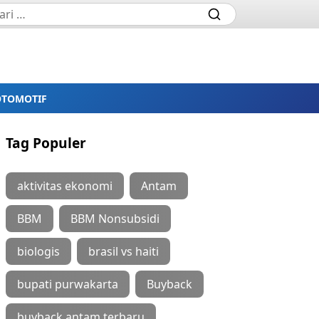
OTOMOTIF
Tag Populer
aktivitas ekonomi
Antam
BBM
BBM Nonsubsidi
biologis
brasil vs haiti
bupati purwakarta
Buyback
buyback antam terbaru