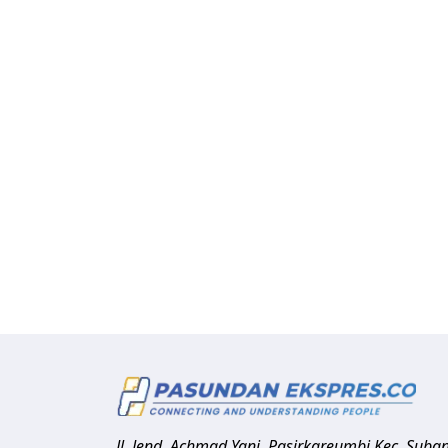
Jl. Jend. Achmad Yani, Pasirkareumbi
Kec. Suba