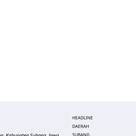
HEADLINE
DAERAH
SUBANG
ng, Kabupaten Subang, Jawa