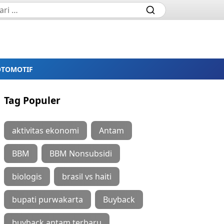
OTOMOTIF
Tag Populer
aktivitas ekonomi
Antam
BBM
BBM Nonsubsidi
biologis
brasil vs haiti
bupati purwakarta
Buyback
buyback antam terbaru