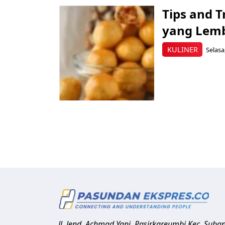
Tips and 
yang Lemb
KULINER
Selasa,
Jl. Jend. Achmad Yani, Pasirkareumbi
Kec. Suba