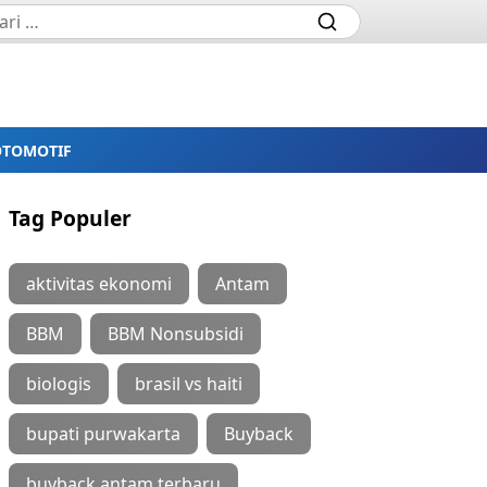
OTOMOTIF
Tag Populer
aktivitas ekonomi
Antam
BBM
BBM Nonsubsidi
biologis
brasil vs haiti
bupati purwakarta
Buyback
buyback antam terbaru