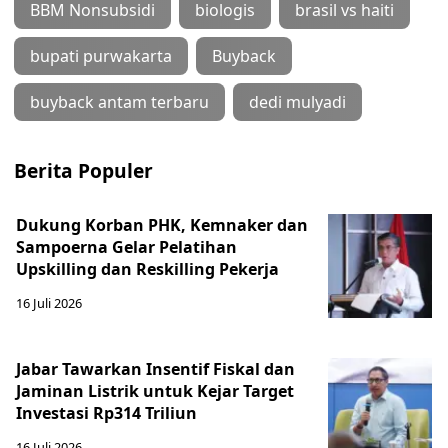
BBM Nonsubsidi
biologis
brasil vs haiti
bupati purwakarta
Buyback
buyback antam terbaru
dedi mulyadi
Berita Populer
Dukung Korban PHK, Kemnaker dan
Sampoerna Gelar Pelatihan
Upskilling dan Reskilling Pekerja
16 Juli 2026
Jabar Tawarkan Insentif Fiskal dan
Jaminan Listrik untuk Kejar Target
Investasi Rp314 Triliun
16 Juli 2026