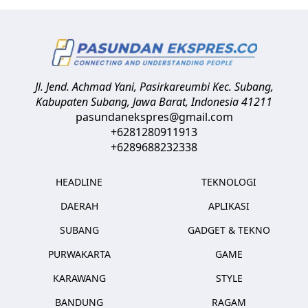
Jl. Jend. Achmad Yani, Pasirkareumbi
Kec. Subang,
Kabupaten Subang, Jawa Barat
,
Indonesia
41211
pasundanekspres@gmail.com
+6281280911913
+6289688232338
HEADLINE
TEKNOLOGI
DAERAH
APLIKASI
SUBANG
GADGET & TEKNO
PURWAKARTA
GAME
KARAWANG
STYLE
BANDUNG
RAGAM