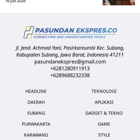
16 Juli 2026
Jl. Jend. Achmad Yani, Pasirkareumbi
Kec. Subang,
Kabupaten Subang, Jawa Barat
,
Indonesia
41211
pasundanekspres@gmail.com
+6281280911913
+6289688232338
HEADLINE
TEKNOLOGI
DAERAH
APLIKASI
SUBANG
GADGET & TEKNO
PURWAKARTA
GAME
KARAWANG
STYLE