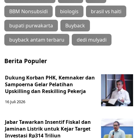
BBM Nonsubsidi
biologis
brasil vs haiti
bupati purwakarta
Buyback
buyback antam terbaru
dedi mulyadi
Berita Populer
Dukung Korban PHK, Kemnaker dan
Sampoerna Gelar Pelatihan
Upskilling dan Reskilling Pekerja
16 Juli 2026
Jabar Tawarkan Insentif Fiskal dan
Jaminan Listrik untuk Kejar Target
Investasi Rp314 Triliun