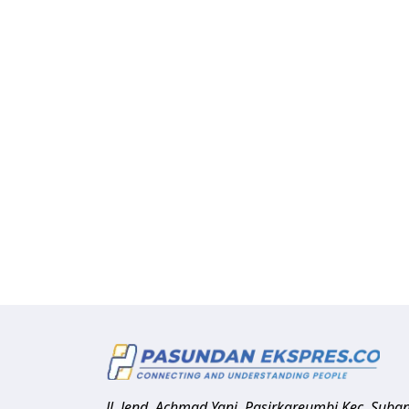
Jl. Jend. Achmad Yani, Pasirkareumbi
Kec. Suba