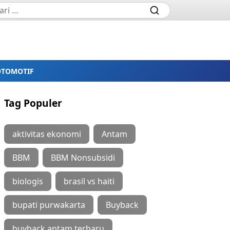
OTOMOTIF
Tag Populer
aktivitas ekonomi
Antam
BBM
BBM Nonsubsidi
biologis
brasil vs haiti
bupati purwakarta
Buyback
buyback antam terbaru