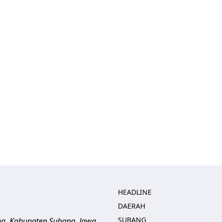
HEADLINE
DAERAH
SUBANG
ng, Kabupaten Subang, Jawa