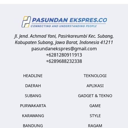
Jl. Jend. Achmad Yani, Pasirkareumbi
Kec. Subang,
Kabupaten Subang, Jawa Barat
,
Indonesia
41211
pasundanekspres@gmail.com
+6281280911913
+6289688232338
HEADLINE
TEKNOLOGI
DAERAH
APLIKASI
SUBANG
GADGET & TEKNO
PURWAKARTA
GAME
KARAWANG
STYLE
BANDUNG
RAGAM