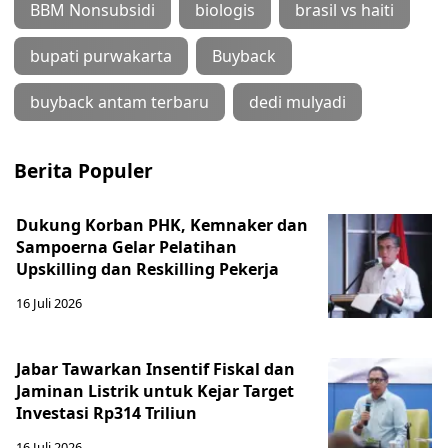
BBM Nonsubsidi
biologis
brasil vs haiti
bupati purwakarta
Buyback
buyback antam terbaru
dedi mulyadi
Berita Populer
Dukung Korban PHK, Kemnaker dan
Sampoerna Gelar Pelatihan
Upskilling dan Reskilling Pekerja
16 Juli 2026
Jabar Tawarkan Insentif Fiskal dan
Jaminan Listrik untuk Kejar Target
Investasi Rp314 Triliun
16 Juli 2026