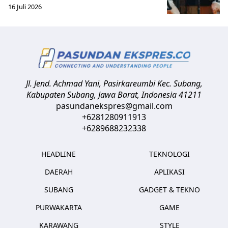
16 Juli 2026
Jl. Jend. Achmad Yani, Pasirkareumbi
Kec. Subang,
Kabupaten Subang, Jawa Barat
,
Indonesia
41211
pasundanekspres@gmail.com
+6281280911913
+6289688232338
HEADLINE
TEKNOLOGI
DAERAH
APLIKASI
SUBANG
GADGET & TEKNO
PURWAKARTA
GAME
KARAWANG
STYLE