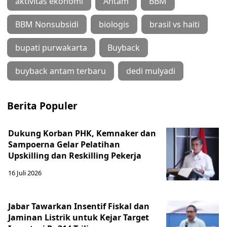
aktivitas ekonomi
Antam
BBM
BBM Nonsubsidi
biologis
brasil vs haiti
bupati purwakarta
Buyback
buyback antam terbaru
dedi mulyadi
Berita Populer
Dukung Korban PHK, Kemnaker dan
Sampoerna Gelar Pelatihan
Upskilling dan Reskilling Pekerja
16 Juli 2026
Jabar Tawarkan Insentif Fiskal dan
Jaminan Listrik untuk Kejar Target