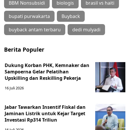
BBM Nonsubsidi
biologis
brasil vs haiti
bupati purwakarta
Buyback
buyback antam terbaru
dedi mulyadi
Berita Populer
Dukung Korban PHK, Kemnaker dan
Sampoerna Gelar Pelatihan
Upskilling dan Reskilling Pekerja
16 Juli 2026
Jabar Tawarkan Insentif Fiskal dan
Jaminan Listrik untuk Kejar Target
Investasi Rp314 Triliun
16 Juli 2026