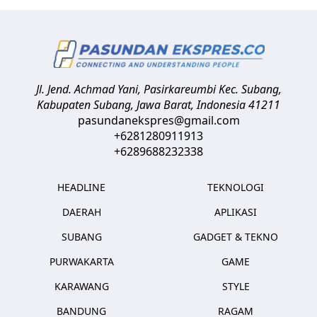
Jl. Jend. Achmad Yani, Pasirkareumbi
Kec. Subang,
Kabupaten Subang, Jawa Barat
,
Indonesia
41211
pasundanekspres@gmail.com
+6281280911913
+6289688232338
HEADLINE
TEKNOLOGI
DAERAH
APLIKASI
SUBANG
GADGET & TEKNO
PURWAKARTA
GAME
KARAWANG
STYLE
BANDUNG
RAGAM