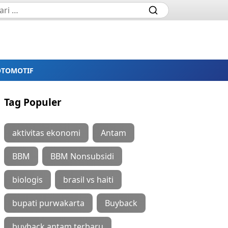
OTOMOTIF
Tag Populer
aktivitas ekonomi
Antam
BBM
BBM Nonsubsidi
biologis
brasil vs haiti
bupati purwakarta
Buyback
buyback antam terbaru