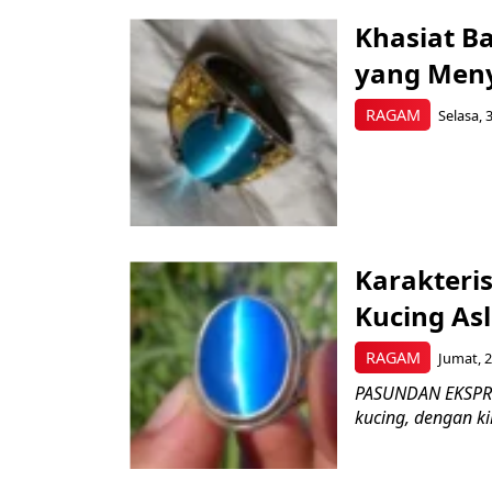
Khasiat B
yang Men
RAGAM
Selasa, 
Karakteri
Kucing Asl
RAGAM
Jumat, 2
PASUNDAN EKSPRES
kucing, dengan k