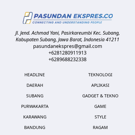
Jl. Jend. Achmad Yani, Pasirkareumbi
Kec. Subang,
Kabupaten Subang, Jawa Barat
,
Indonesia
41211
pasundanekspres@gmail.com
+6281280911913
+6289688232338
HEADLINE
TEKNOLOGI
DAERAH
APLIKASI
SUBANG
GADGET & TEKNO
PURWAKARTA
GAME
KARAWANG
STYLE
BANDUNG
RAGAM