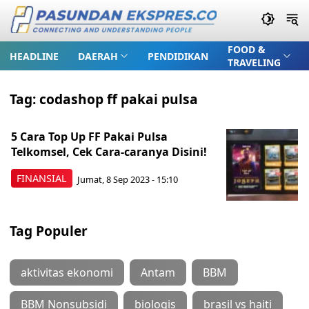
FOOD &
HEADLINE
DAERAH
PENDIDIKAN
TRAVELING
Tag:
codashop ff pakai pulsa
5 Cara Top Up FF Pakai Pulsa
Telkomsel, Cek Cara-caranya Disini!
FINANSIAL
Jumat, 8 Sep 2023 - 15:10
Tag Populer
aktivitas ekonomi
Antam
BBM
BBM Nonsubsidi
biologis
brasil vs haiti