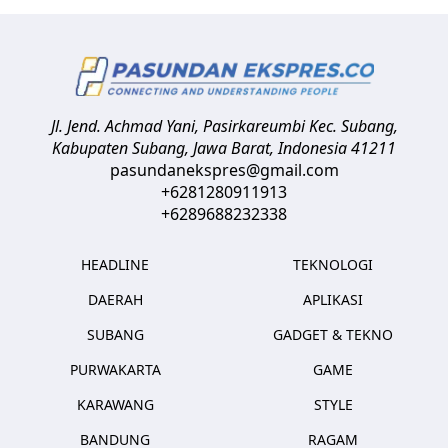
Jl. Jend. Achmad Yani, Pasirkareumbi
Kec. Subang,
Kabupaten Subang, Jawa Barat
,
Indonesia
41211
pasundanekspres@gmail.com
+6281280911913
+6289688232338
HEADLINE
TEKNOLOGI
DAERAH
APLIKASI
SUBANG
GADGET & TEKNO
PURWAKARTA
GAME
KARAWANG
STYLE
BANDUNG
RAGAM