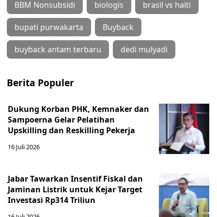
BBM Nonsubsidi
biologis
brasil vs haiti
bupati purwakarta
Buyback
buyback antam terbaru
dedi mulyadi
Berita Populer
Dukung Korban PHK, Kemnaker dan
Sampoerna Gelar Pelatihan
Upskilling dan Reskilling Pekerja
16 Juli 2026
Jabar Tawarkan Insentif Fiskal dan
Jaminan Listrik untuk Kejar Target
Investasi Rp314 Triliun
16 Juli 2026