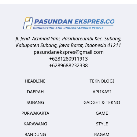
Jl. Jend. Achmad Yani, Pasirkareumbi
Kec. Subang,
Kabupaten Subang, Jawa Barat
,
Indonesia
41211
pasundanekspres@gmail.com
+6281280911913
+6289688232338
HEADLINE
TEKNOLOGI
DAERAH
APLIKASI
SUBANG
GADGET & TEKNO
PURWAKARTA
GAME
KARAWANG
STYLE
BANDUNG
RAGAM