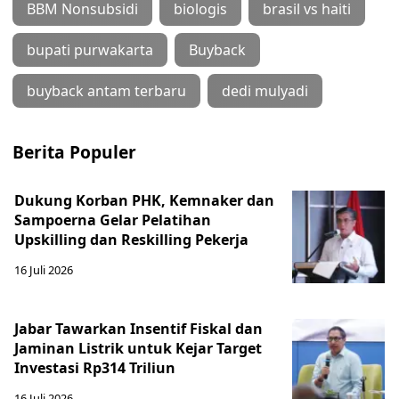
BBM Nonsubsidi
biologis
brasil vs haiti
bupati purwakarta
Buyback
buyback antam terbaru
dedi mulyadi
Berita Populer
Dukung Korban PHK, Kemnaker dan
Sampoerna Gelar Pelatihan
Upskilling dan Reskilling Pekerja
16 Juli 2026
Jabar Tawarkan Insentif Fiskal dan
Jaminan Listrik untuk Kejar Target
Investasi Rp314 Triliun
16 Juli 2026