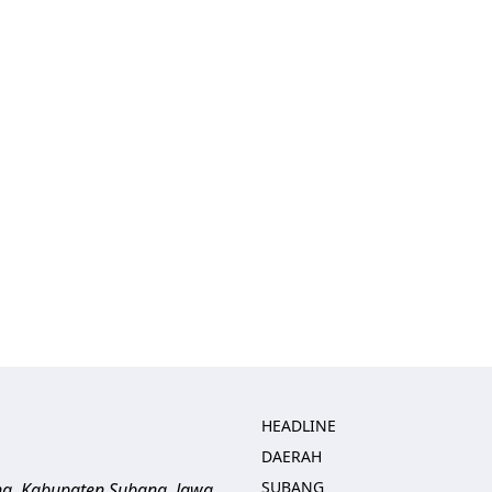
HEADLINE
DAERAH
SUBANG
ng, Kabupaten Subang, Jawa