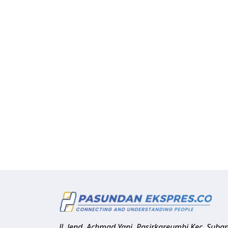
Jl. Jend. Achmad Yani, Pasirkareumbi
Kec. Suba