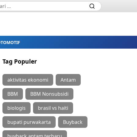
OTOMOTIF
Tag Populer
aktivitas ekonomi
Antam
BBM
BBM Nonsubsidi
biologis
brasil vs haiti
bupati purwakarta
Buyback
buyback antam terbaru