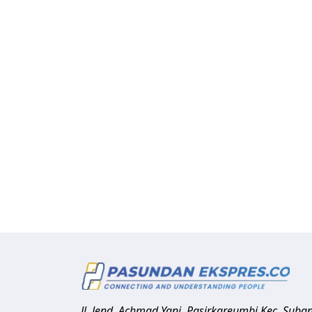
Jl. Jend. Achmad Yani, Pasirkareumbi
Kec. Suba