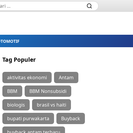
OTOMOTIF
Tag Populer
aktivitas ekonomi
Antam
BBM
BBM Nonsubsidi
biologis
brasil vs haiti
bupati purwakarta
Buyback
buyback antam terbaru