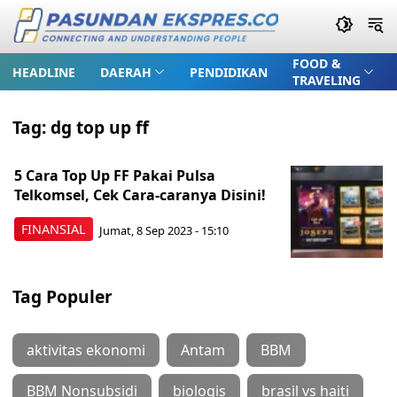
FOOD &
HEADLINE
DAERAH
PENDIDIKAN
TRAVELING
Tag:
dg top up ff
5 Cara Top Up FF Pakai Pulsa
Telkomsel, Cek Cara-caranya Disini!
FINANSIAL
Jumat, 8 Sep 2023 - 15:10
Tag Populer
aktivitas ekonomi
Antam
BBM
BBM Nonsubsidi
biologis
brasil vs haiti