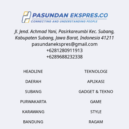
Jl. Jend. Achmad Yani, Pasirkareumbi
Kec. Subang,
Kabupaten Subang, Jawa Barat
,
Indonesia
41211
pasundanekspres@gmail.com
+6281280911913
+6289688232338
HEADLINE
TEKNOLOGI
DAERAH
APLIKASI
SUBANG
GADGET & TEKNO
PURWAKARTA
GAME
KARAWANG
STYLE
BANDUNG
RAGAM