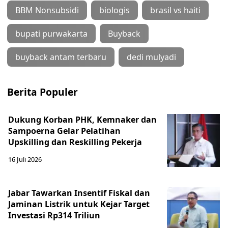
BBM Nonsubsidi
biologis
brasil vs haiti
bupati purwakarta
Buyback
buyback antam terbaru
dedi mulyadi
Berita Populer
Dukung Korban PHK, Kemnaker dan
Sampoerna Gelar Pelatihan
Upskilling dan Reskilling Pekerja
16 Juli 2026
Jabar Tawarkan Insentif Fiskal dan
Jaminan Listrik untuk Kejar Target
Investasi Rp314 Triliun