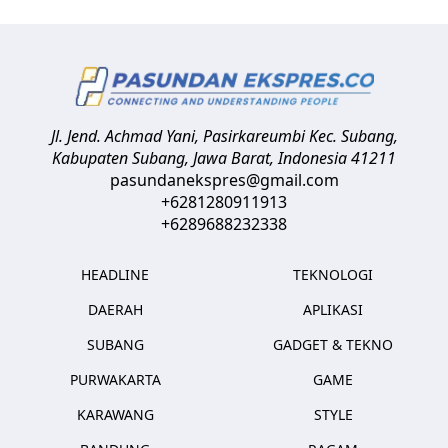
Jl. Jend. Achmad Yani, Pasirkareumbi
Kec. Subang,
Kabupaten Subang, Jawa Barat
,
Indonesia
41211
pasundanekspres@gmail.com
+6281280911913
+6289688232338
HEADLINE
TEKNOLOGI
DAERAH
APLIKASI
SUBANG
GADGET & TEKNO
PURWAKARTA
GAME
KARAWANG
STYLE