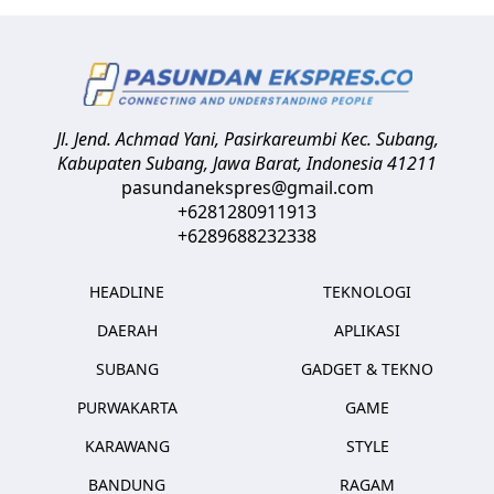
Jl. Jend. Achmad Yani, Pasirkareumbi
Kec. Subang,
Kabupaten Subang, Jawa Barat
,
Indonesia
41211
pasundanekspres@gmail.com
+6281280911913
+6289688232338
HEADLINE
TEKNOLOGI
DAERAH
APLIKASI
SUBANG
GADGET & TEKNO
PURWAKARTA
GAME
KARAWANG
STYLE
BANDUNG
RAGAM