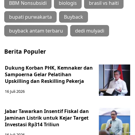
BBM Nonsubsidi
biologis
brasil vs haiti
bupati purwakarta
Buyback
buyback antam terbaru
dedi mulyadi
Berita Populer
Dukung Korban PHK, Kemnaker dan
Sampoerna Gelar Pelatihan
Upskilling dan Reskilling Pekerja
16 Juli 2026
Jabar Tawarkan Insentif Fiskal dan
Jaminan Listrik untuk Kejar Target
Investasi Rp314 Triliun
16 Juli 2026