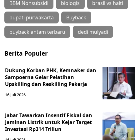
BBM Nonsubsidi
biologis
brasil vs haiti
bupati purwakarta
Buyback
buyback antam terbaru
dedi mulyadi
Berita Populer
Dukung Korban PHK, Kemnaker dan
Sampoerna Gelar Pelatihan
Upskilling dan Reskilling Pekerja
16 Juli 2026
Jabar Tawarkan Insentif Fiskal dan
Jaminan Listrik untuk Kejar Target
Investasi Rp314 Triliun
16 Juli 2026