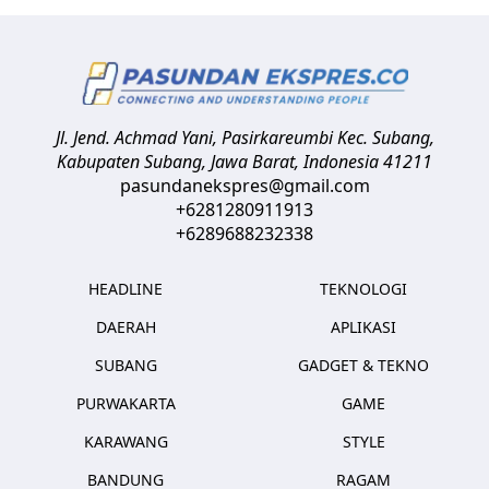
Jl. Jend. Achmad Yani, Pasirkareumbi
Kec. Subang,
Kabupaten Subang, Jawa Barat
,
Indonesia
41211
pasundanekspres@gmail.com
+6281280911913
+6289688232338
HEADLINE
TEKNOLOGI
DAERAH
APLIKASI
SUBANG
GADGET & TEKNO
PURWAKARTA
GAME
KARAWANG
STYLE
BANDUNG
RAGAM